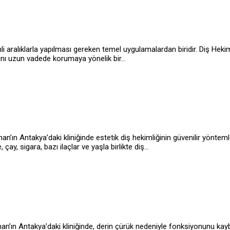
üzenli aralıklarla yapılması gereken temel uygulamalardan biridir. Diş
ğını uzun vadede korumaya yönelik bir…
’ın Antakya’daki kliniğinde estetik diş hekimliğinin güvenilir yönteml
y, sigara, bazı ilaçlar ve yaşla birlikte diş…
tahan’ın Antakya’daki kliniğinde, derin çürük nedeniyle fonksiyonunu k