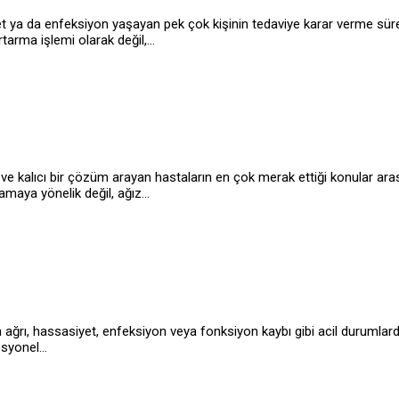
asiyet ya da enfeksiyon yaşayan pek çok kişinin tedaviye karar verme sü
tarma işlemi olarak değil,…
an ve kalıcı bir çözüm arayan hastaların en çok merak ettiği konular ar
amaya yönelik değil, ağız…
n ağrı, hassasiyet, enfeksiyon veya fonksiyon kaybı gibi acil durumlarda
fesyonel…