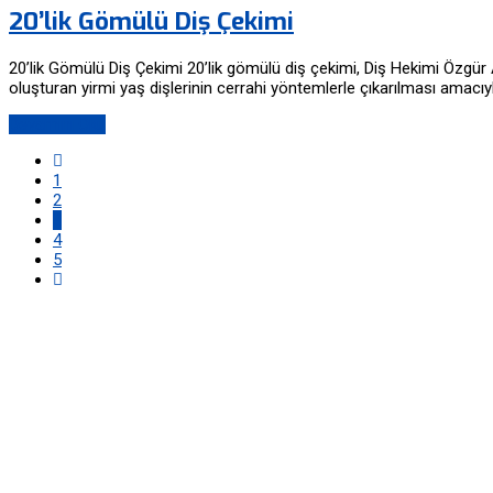
20’lik Gömülü Diş Çekimi
20’lik Gömülü Diş Çekimi 20’lik gömülü diş çekimi, Diş Hekimi Özgür
oluşturan yirmi yaş dişlerinin cerrahi yöntemlerle çıkarılması amacıy
Devamını Oku
1
2
3
4
5