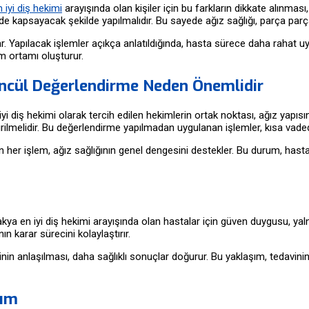
 iyi diş hekimi
arayışında olan kişiler için bu farkların dikkate alınması
de kapsayacak şekilde yapılmalıdır. Bu sayede ağız sağlığı, parça parça
ğlar. Yapılacak işlemler açıkça anlatıldığında, hasta sürece daha raha
m ortamı oluşturur.
ncül Değerlendirme Neden Önemlidir
en iyi diş hekimi olarak tercih edilen hekimlerin ortak noktası, ağız yapısı
ndirilmelidir. Bu değerlendirme yapılmadan uygulanan işlemler, kısa va
lan her işlem, ağız sağlığının genel dengesini destekler. Bu durum, ha
ntakya en iyi diş hekimi arayışında olan hastalar için güven duygusu, ya
ın karar sürecini kolaylaştırır.
nin anlaşılması, daha sağlıklı sonuçlar doğurur. Bu yaklaşım, tedavinin y
şım