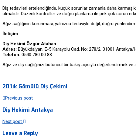
Diş tedavileri ertelendiğinde, küçük sorunlar zamanla daha karmaşık h
olmalıdır. Düzenli kontroller ve doğru planlama ile pek çok sorun erke
Ağız sağlığının korunması, yalnızca tedaviyle değil, doğru yönlendir
İletişim
Diş Hekimi Özgür Atahan
Adres:
Büyükdalyan, E-5 Karayolu Cad. No: 278/2, 31001 Antakya/
Telefon:
0540 780 00 88
Ağız ve diş sağlığınızı bütüncül bir bakış açısıyla değerlendirmek ve s
20’lik Gömülü Diş Çekimi
Previous post
Diş Hekimi Antakya
Next post
Leave a Reply