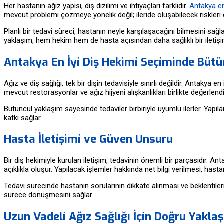
Her hastanın ağız yapısı, diş dizilimi ve ihtiyaçları farklıdır.
Antakya en
mevcut problemi çözmeye yönelik değil; ileride oluşabilecek riskleri 
Planlı bir tedavi süreci, hastanın neyle karşılaşacağını bilmesini sa
yaklaşım, hem hekim hem de hasta açısından daha sağlıklı bir iletişi
Antakya En İyi Diş Hekimi Seçiminde
Bütü
Ağız ve diş sağlığı, tek bir dişin tedavisiyle sınırlı değildir. Antakya 
mevcut restorasyonlar ve ağız hijyeni alışkanlıkları birlikte değerle
Bütüncül yaklaşım sayesinde tedaviler birbiriyle uyumlu ilerler. Yapı
katkı sağlar.
Hasta İletişimi ve Güven Unsuru
Bir diş hekimiyle kurulan iletişim, tedavinin önemli bir parçasıdır. A
açıklıkla oluşur. Yapılacak işlemler hakkında net bilgi verilmesi, hastan
Tedavi sürecinde hastanın sorularının dikkate alınması ve beklentileri
sürece dönüşmesini sağlar.
Uzun Vadeli Ağız Sağlığı İçin Doğru Yakla