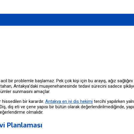
 acil bir problemle başlamaz. Pek çok kişi için bu arayış, ağız sağlığ
ahan, Antakya’daki muayenehanesinde tedavi sürecini sadece şikâyet oda
çözümler sunmasını amaçlar.
hissedilen bir karardır.
Antakya en iyi diş hekimi
tercihi yapılırken ya
iş, diş eti ve çene yapısı bir bütün olarak değerlendirilmediğinde, yap
eğerlendirme olmalıdır.
vi Planlaması