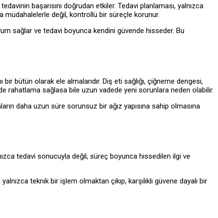
, tedavinin başarısını doğrudan etkiler. Tedavi planlaması, yalnızca
 müdahalelerle değil, kontrollü bir süreçle korunur.
t uyum sağlar ve tedavi boyunca kendini güvende hisseder. Bu
nı bir bütün olarak ele almalarıdır. Diş eti sağlığı, çiğneme dengesi,
dede rahatlama sağlasa bile uzun vadede yeni sorunlara neden olabilir.
staların daha uzun süre sorunsuz bir ağız yapısına sahip olmasına
lnızca tedavi sonucuyla değil, süreç boyunca hissedilen ilgi ve
alnızca teknik bir işlem olmaktan çıkıp, karşılıklı güvene dayalı bir