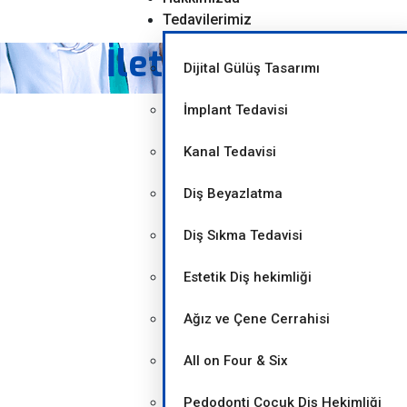
Tedavilerimiz
İletişim Bilgilerim
Dijital Gülüş Tasarımı
İmplant Tedavisi
Kanal Tedavisi
Diş Beyazlatma
Diş Sıkma Tedavisi
Estetik Diş hekimliği
Ağız ve Çene Cerrahisi
All on Four & Six
Pedodonti Çocuk Diş Hekimliği