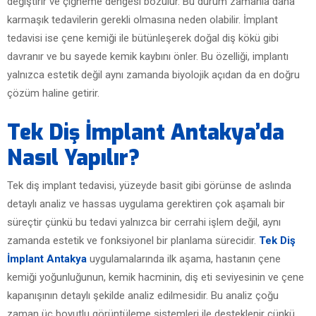
değiştirir ve çiğneme dengesi bozulur. Bu durum zamanla daha
karmaşık tedavilerin gerekli olmasına neden olabilir. İmplant
tedavisi ise çene kemiği ile bütünleşerek doğal diş kökü gibi
davranır ve bu sayede kemik kaybını önler. Bu özelliği, implantı
yalnızca estetik değil aynı zamanda biyolojik açıdan da en doğru
çözüm haline getirir.
Tek Diş İmplant Antakya’da
Nasıl Yapılır?
Tek diş implant tedavisi, yüzeyde basit gibi görünse de aslında
detaylı analiz ve hassas uygulama gerektiren çok aşamalı bir
süreçtir çünkü bu tedavi yalnızca bir cerrahi işlem değil, aynı
zamanda estetik ve fonksiyonel bir planlama sürecidir.
Tek Diş
İmplant Antakya
uygulamalarında ilk aşama, hastanın çene
kemiği yoğunluğunun, kemik hacminin, diş eti seviyesinin ve çene
kapanışının detaylı şekilde analiz edilmesidir. Bu analiz çoğu
zaman üç boyutlu görüntüleme sistemleri ile desteklenir çünkü